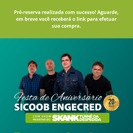
Pré-reserva realizada com sucesso! Aguarde,
em breve você receberá o link para efetuar
sua compra.